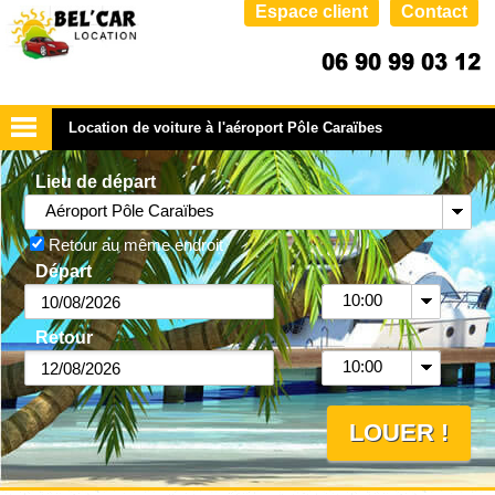
Espace client
Contact
Location de voiture à l'aéroport Pôle Caraïbes
Lieu de départ
Aéroport Pôle Caraïbes
Retour au même endroit
Départ
10:00
Retour
10:00
LOUER !